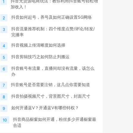
抖音无货源电商玩法：教你利用抖音账号轻松增
1
加收入！
抖音如何起号，养号及如何正确设置5G网络
2
抖音流量推荐机制：四个维度点赞/评论/转发/
3
完播率
抖音视频上传清晰度如何选择
4
抖音剪辑技巧之如何防止判搬运
5
抖音账号有流量，直播间却没有流量，该怎么
6
办
抖音账号是否需要注销，这几点你需要知道
7
抖音拍摄视频尺寸，背景图尺寸，封面尺寸
8
如何开通蓝V？开通蓝V有哪些特权？
9
抖音商品橱窗如何开通，粉丝多少开通橱窗最
10
合适