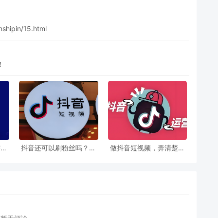
shipin/15.html
！
需这
抖音还可以刷粉丝吗？刷
做抖音短视频，弄清楚这
窗功
粉刷赞的注意了，千万别
5 点，轻松上热门！
在乱刷了！