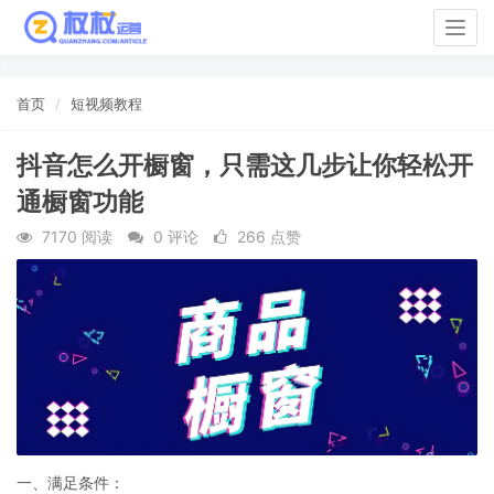
Togg
navig
首页
短视频教程
抖音怎么开橱窗，只需这几步让你轻松开
通橱窗功能
7170 阅读
0 评论
266 点赞
一、满足条件：