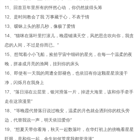
11、回首亘年里所有的怦然心动 ，你仍然拔得头筹
12、是时间教会了我 万事藏于心，不表于情
13、暧昧上头的那几秒，像极了爱情
14、“猫咪在落叶里打滚儿，晚霞铺满天空，风把思念吹向你，我贪
恋的人间，不过是你而已。”
15、想驾着小小飞船，捡拾宇宙中细碎的星光，在每一个温柔的夜
晚，拼凑成月亮的渔网，挂到你的床头
16、即使有一天我的周遭全部褪色，也依旧有你这颗星星浪漫干
净，闪烁月在我身上
17、“落日溺在云层里，银河滑落一片，掉进大海里，该和你手牵手
走在这浪漫里”
18、"等晚霞代替落日说过晚安，温柔的月色就会洒到你的枕头旁
边，代替我说一声，明天依旧爱你”
19、“想夏天带你看海，秋天一起数落叶，在华灯初上的傍晚看星星
眨眼，是和你一起，余生如何荒度我都觉浪漫”