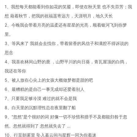
1、我想每天都能看到你如花的笑靥，即使在秋天里 也不失芬芳；我
想 藉着秋节，把我的祝福遥寄远方，天涯明月，地久天长
2、今晚我会带着月亮的温柔还有星星的光亮，顺着银河飞到你梦
里。
3、等风来了 我就会去找你，带着留香的风信子和满腔不得诉说的
思念
4、我喜欢林间山野的鹿 ，山野平川的向日葵，青瓦屋顶的白鸽，
我还在等你
5、被人放在心尖上的女孩大概做梦都是甜的吧
6、最糟糕的是自己一事无成却还爱着别人
7、只要我足够冷漠 难过的就不会是我
8、白天里的沉默理性总在夜里翻了船
9、“忽然”是个很好的词 好像一切不珍惜和措手不及都能归咎于忽
然。忽然就得到了 忽然就失去了 …
10、行至朝雾里 坠入暮云间与星辉一同为你着迷