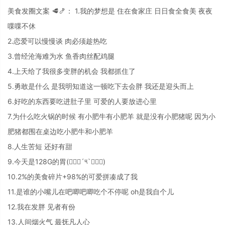
美食发圈文案 🥩🍤： 1.我的梦想是 住在食家庄 日日食全食美 夜夜
喋喋不休
2.恋爱可以慢慢谈 肉必须趁热吃
3.曾经沧海难为水 鱼香肉丝配鸡腿
4.上天给了我很多变胖的机会 我都抓住了
5.勇敢是什么 是我明知道这一顿吃下去会胖 我还是迎头而上
6.好吃的东西要吃进肚子里 可爱的人要放进心里
7.为什么吃火锅的时候 有小肥牛有小肥羊 就是没有小肥猪呢 因为小
肥猪都围在桌边吃小肥牛和小肥羊
8.人生苦短 还好有甜
9.今天是128G的胃(๑⃙⃘´༥`๑⃙⃘)
10.2%的美食碎片+98%的可爱拼凑成了我
11.是谁的小嘴儿在吧唧吧唧吃个不停呢 oh是我自个儿
12.我在发胖 见者有份
13.人间烟火气 最抚凡人心