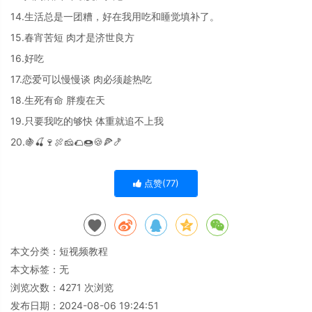
14.生活总是一团糟，好在我用吃和睡觉填补了。
15.春宵苦短 肉才是济世良方
16.好吃
17.恋爱可以慢慢谈 肉必须趁热吃
18.生死有命 胖瘦在天
19.只要我吃的够快 体重就追不上我
20.🍇🍒🍷🍖🧀🌮🍩🍪🍕🍤
点赞(
77
)
本文分类：
短视频教程
本文标签：无
浏览次数：
4271
次浏览
发布日期：2024-08-06 19:24:51